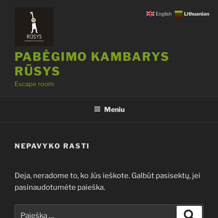
Eiti
English
Lithuanian
prie
turinio
PABĖGIMO KAMBARYS
RŪSYS
Escape room
Meniu
NEPAVYKO RASTI
Deja, neradome to, ko Jūs ieškote. Galbūt pasisektų, jei
pasinaudotumėte paieška.
Ieškoti:
Ieškoti