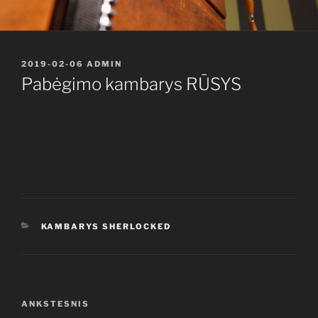
PASKELBTA
2019-02-06
ADMIN
Pabėgimo kambarys RŪSYS
KATEGORIJOS
KAMBARYS SHERLOCKED
Navigacija
Ankstesnis
ANKSTESNIS
tarp